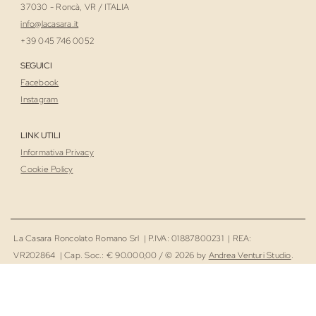
37030 - Roncà, VR / ITALIA
i
nfo@lacasara.it
+39 045 746 0052
SEGUICI
Facebook
Instagram
LINK UTILI
Informativa Privacy
Cookie Policy
La Casara Roncolato Romano Srl | P.IVA: 01887800231 | REA:
VR202864 | Cap. Soc.: € 90.000,00 / © 2026 by
Andrea Venturi Studio
.