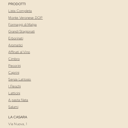
PRODOTTI
Lista Completa
Monte Veronese DOP
Formaggi di Malga
Grandi Stagionati
Erborinati
Aromatici
Affinati al Vino
Cimbro
Pecorini
Caprini
Senza Lattosio
I Freschi
Latticini
A pasta filata
Salumi
LA CASARA
Via Nuova, 1