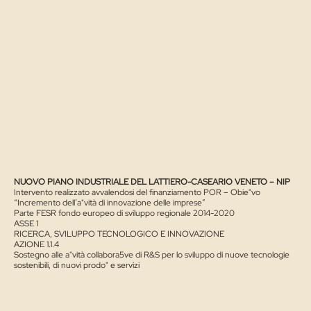
NUOVO PIANO INDUSTRIALE DEL LATTIERO-CASEARIO VENETO – NIP
Intervento realizzato avvalendosi del finanziamento POR – Obie"vo
“Incremento dell’a"vità di innovazione delle imprese”
Parte FESR fondo europeo di sviluppo regionale 2014-2020
ASSE 1
RICERCA, SVILUPPO TECNOLOGICO E INNOVAZIONE
AZIONE 1.1.4
Sostegno alle a"vità collabora5ve di R&S per lo sviluppo di nuove tecnologie
sostenibili, di nuovi prodo" e servizi