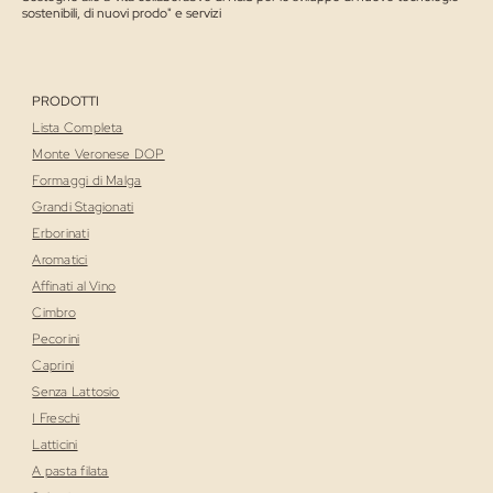
sostenibili, di nuovi prodo" e servizi
PRODOTTI
Lista Completa
Monte Veronese DOP
Formaggi di Malga
Grandi Stagionati
Erborinati
Aromatici
Affinati al Vino
Cimbro
Pecorini
Caprini
Senza Lattosio
I Freschi
Latticini
A pasta filata