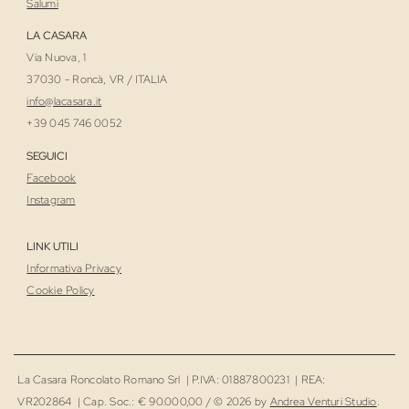
Salumi
LA CASARA
Via Nuova, 1
37030 - Roncà, VR / ITALIA
i
nfo@lacasara.it
+39 045 746 0052
SEGUICI
Facebook
Instagram
LINK UTILI
Informativa Privacy
Cookie Policy
La Casara Roncolato Romano Srl | P.IVA: 01887800231 | REA:
VR202864 | Cap. Soc.: € 90.000,00 / © 2026 by
Andrea Venturi Studio
.