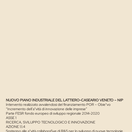
NUOVO PIANO INDUSTRIALE DEL LATTIERO-CASEARIO VENETO – NIP
Intervento realizzato avvalendosi del finanziamento POR – Obie"vo
“Incremento dell’a"vità di innovazione delle imprese”
Parte FESR fondo europeo di sviluppo regionale 2014-2020
ASSE 1
RICERCA, SVILUPPO TECNOLOGICO E INNOVAZIONE
AZIONE 1.1.4
Sostegno alle a"vità collabora5ve di R&S per lo sviluppo di nuove tecnologie