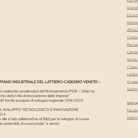
Formag
Grandi
Erborin
Aromat
Affinat
Cimbr
Pecori
Caprin
Senza 
I Fresc
Lattici
A pasta
PIANO INDUSTRIALE DEL LATTIERO-CASEARIO VENETO –
Salumi
to realizzato avvalendosi del finanziamento POR – Obie"vo
to dell’a"vità di innovazione delle imprese”
SR fondo europeo di sviluppo regionale 2014-2020
SEGUI
A, SVILUPPO TECNOLOGICO E INNOVAZIONE
Faceb
.1.4
Instag
alle a"vità collabora5ve di R&S per lo sviluppo di nuove
e sostenibili, di nuovi prodo" e servizi