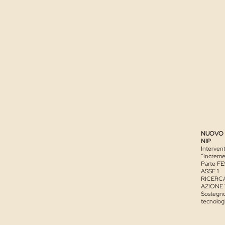
NUOVO 
NIP
Interven
“Incremen
Parte FE
ASSE 1
RICERC
AZIONE 1
Sostegno 
tecnologi