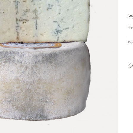
Sta
Fre
For