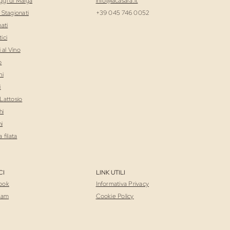
gi di Malga
i
nfo@lacasara.it
 Stagionati
+39 045 746 0052
ati
ici
i al Vino
o
ni
i
Lattosio
hi
ni
 filata
CI
LINK UTILI
ook
Informativa Privacy
ram
Cookie Policy