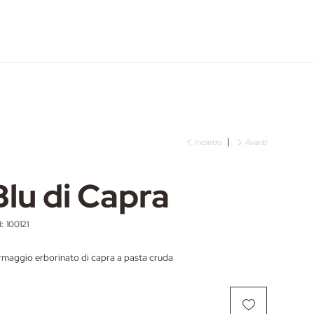
Indietro
Avanti
Blu di Capra
:
SKU
100121
100121
rmaggio erborinato di capra a pasta cruda