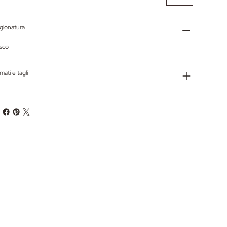
gionatura
sco
mati e tagli