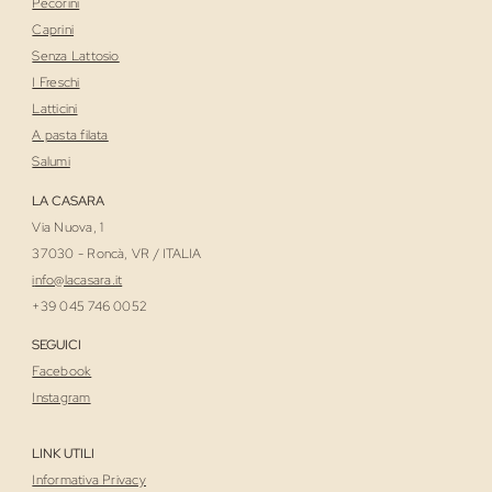
Pecorini
Caprini
Senza Lattosio
I Freschi
Latticini
A pasta filata
Salumi
LA CASARA
Via Nuova, 1
37030 - Roncà, VR / ITALIA
i
nfo@lacasara.it
+39 045 746 0052
SEGUICI
Facebook
Instagram
LINK UTILI
Informativa Privacy