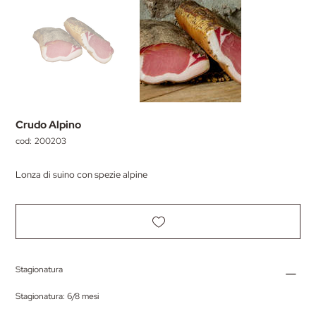
Crudo Alpino
cod:
SKU
200203
200203
Lonza di suino con spezie alpine
Stagionatura
Stagionatura: 6/8 mesi