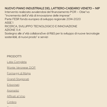
NUOVO PIANO INDUSTRIALE DEL LATTIERO-CASEARIO VENETO – NIP
Intervento realizzato avvalendosi del finanziamento POR – Obie"vo
“Incremento dell’a"vità di innovazione delle imprese”
Parte FESR fondo europeo di sviluppo regionale 2014-2020
ASSE 1
RICERCA, SVILUPPO TECNOLOGICO E INNOVAZIONE
AZIONE 1.1.4
Sostegno alle a"vità collabora5ve di R&S per lo sviluppo di nuove tecnologie
sostenibili, di nuovi prodo" e servizi
PRODOTTI
Lista Completa
Monte Veronese DOP
Formaggi di Malga
Grandi Stagionati
Erborinati
Aromatici
Affinati al Vino
Cimbro