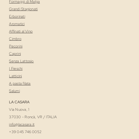
Formaggi di Malga
Grandi Stagionati
Erborinati
Aromatici
Affinati al Vino
Cimbro
Pecorini
Caprini
Senza Lattosio
I Freschi
Latticini
A pasta filata
Salumi
LA CASARA
Via Nuova, 1
37030 - Roncà, VR / ITALIA
i
nfo@lacasara.it
+39 045 746 0052