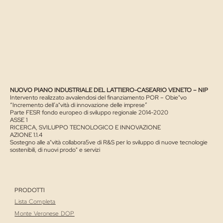
NUOVO PIANO INDUSTRIALE DEL LATTIERO-CASEARIO VENETO – NIP
Intervento realizzato avvalendosi del finanziamento POR – Obie"vo
“Incremento dell’a"vità di innovazione delle imprese”
Parte FESR fondo europeo di sviluppo regionale 2014-2020
ASSE 1
RICERCA, SVILUPPO TECNOLOGICO E INNOVAZIONE
AZIONE 1.1.4
Sostegno alle a"vità collabora5ve di R&S per lo sviluppo di nuove tecnologie
sostenibili, di nuovi prodo" e servizi
PRODOTTI
Lista Completa
Monte Veronese DOP