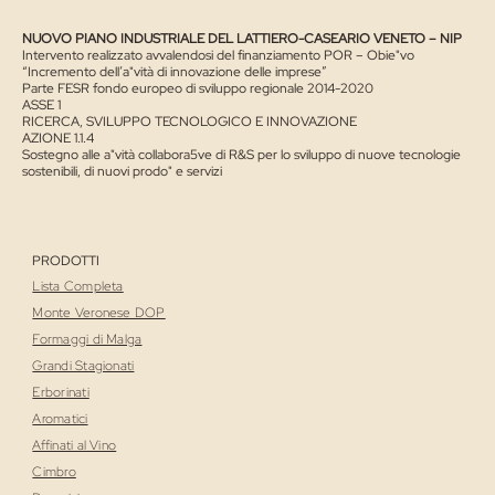
NUOVO PIANO INDUSTRIALE DEL LATTIERO-CASEARIO VENETO – NIP
Intervento realizzato avvalendosi del finanziamento POR – Obie"vo
“Incremento dell’a"vità di innovazione delle imprese”
Parte FESR fondo europeo di sviluppo regionale 2014-2020
ASSE 1
RICERCA, SVILUPPO TECNOLOGICO E INNOVAZIONE
AZIONE 1.1.4
Sostegno alle a"vità collabora5ve di R&S per lo sviluppo di nuove tecnologie
sostenibili, di nuovi prodo" e servizi
PRODOTTI
Lista Completa
Monte Veronese DOP
Formaggi di Malga
Grandi Stagionati
Erborinati
Aromatici
Affinati al Vino
Cimbro