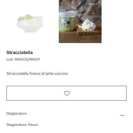
Stracciatella
cod:
SKU
MIA006/MIA011
MIA006/MIA011
Stracciatella fresca di latte vaccino
Stagionatura
Stagionatura: fresco