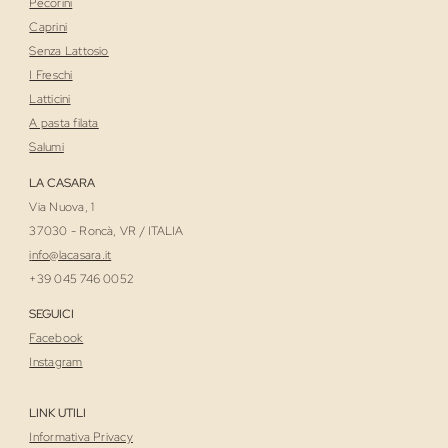
Pecorini
Caprini
Senza Lattosio
I Freschi
Latticini
A pasta filata
Salumi
LA CASARA
Via Nuova, 1
37030 - Roncà, VR / ITALIA
i
nfo@lacasara.it
+39 045 746 0052
SEGUICI
Facebook
Instagram
LINK UTILI
Informativa Privacy