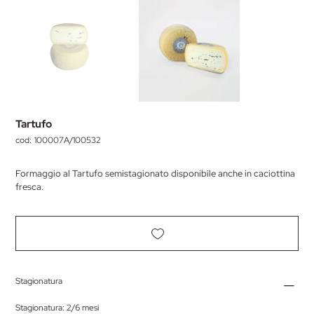
Tartufo
cod:
SKU
100007A/100532
100007A/100532
Formaggio al Tartufo semistagionato disponibile anche in caciottina
fresca.
Stagionatura
Stagionatura: 2/6 mesi