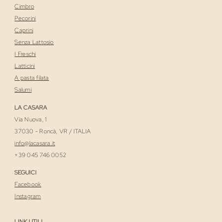
Cimbro
Pecorini
Caprini
Senza Lattosio
I Freschi
Latticini
A pasta filata
Salumi
LA CASARA
Via Nuova, 1
37030 - Roncà, VR / ITALIA
i
nfo@lacasara.it
+39 045 746 0052
SEGUICI
Facebook
Instagram
LINK UTILI