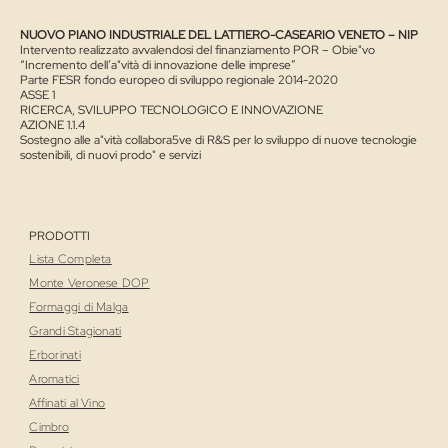
NUOVO PIANO INDUSTRIALE DEL LATTIERO-CASEARIO VENETO – NIP
Intervento realizzato avvalendosi del finanziamento POR – Obie"vo
“Incremento dell’a"vità di innovazione delle imprese”
Parte FESR fondo europeo di sviluppo regionale 2014-2020
ASSE 1
RICERCA, SVILUPPO TECNOLOGICO E INNOVAZIONE
AZIONE 1.1.4
Sostegno alle a"vità collabora5ve di R&S per lo sviluppo di nuove tecnologie
sostenibili, di nuovi prodo" e servizi
PRODOTTI
Lista Completa
Monte Veronese DOP
Formaggi di Malga
Grandi Stagionati
Erborinati
Aromatici
Affinati al Vino
Cimbro