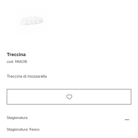
Treccina
cod:
SKU
MIA016
MIA016
Treccina di mozzarella
Stagionatura
Stagionatura: fresco