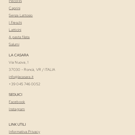
Pecorini
Caprini
Senza Lattosio
I Freschi
Latticini
A pasta filata
Salumi
LA CASARA
Via Nuova, 1
37030 - Roncà, VR / ITALIA
i
nfo@lacasara.it
+39 045 746 0052
SEGUICI
Facebook
Instagram
LINK UTILI
Informativa Privacy